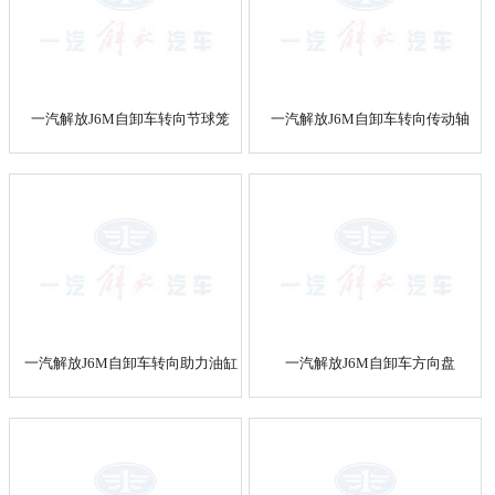
一汽解放J6M自卸车转向节球笼
一汽解放J6M自卸车转向传动轴
一汽解放J6M自卸车转向助力油缸
一汽解放J6M自卸车方向盘