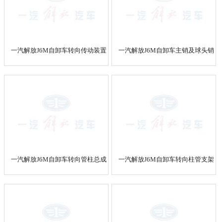
一汽解放J6M自卸车转向传动装置
一汽解放J6M自卸车主销及球头销
一汽解放J6M自卸车转向管柱总成
一汽解放J6M自卸车转向柱管支架