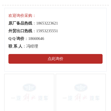
欢迎询价采购：
原厂备品热线
：18653223621
外贸出口热线
：15953235551
Q Q 询价
：18660646
联 系 人
：冯经理
点此询价