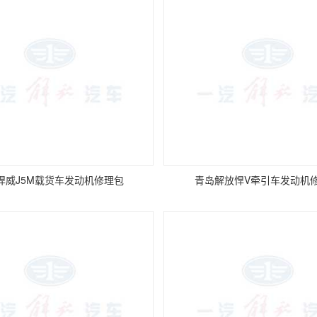
悍威J5M载货车发动机修理包
青岛解放悍V牵引车发动机