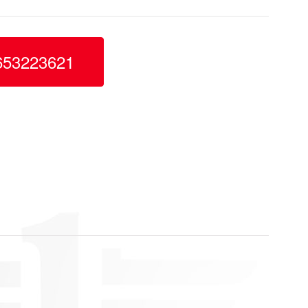
3223621