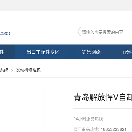
件
出口车配件专区
销售网络
配
系统
>
发动机修理包
青岛解放悍V自
24小时服务热线:
原厂备品热线:
18653223621