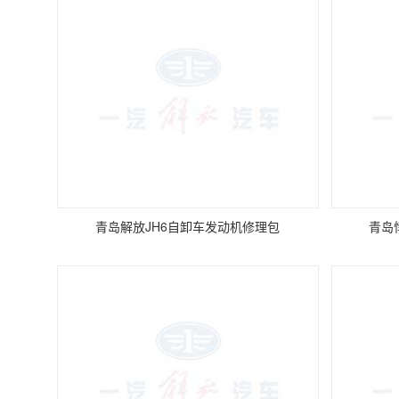
青岛解放JH6自卸车发动机修理包
青岛