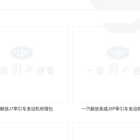
解放J7牵引车发动机修理包
一汽解放奥威J5P牵引车发动