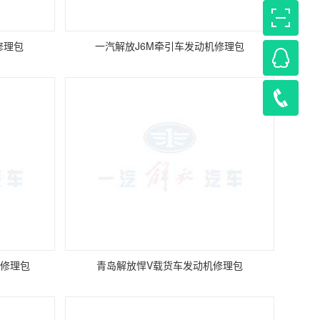
修理包
一汽解放J6M牵引车发动机修理包
修理包
青岛解放悍V载货车发动机修理包