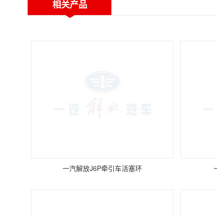
相关产品
一汽解放J6P牵引车活塞环