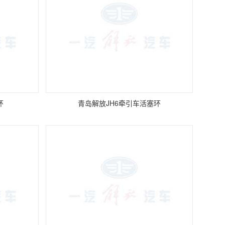
环
青岛解放JH6牵引车活塞环