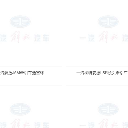
汽解放J6M牵引车活塞环
一汽柳特安捷L5R长头牵引