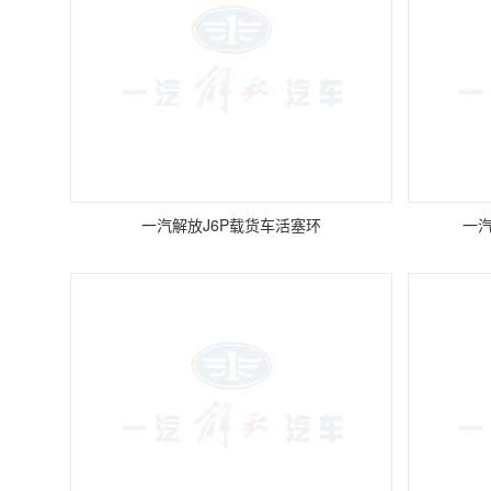
一汽解放J6P载货车活塞环
一汽