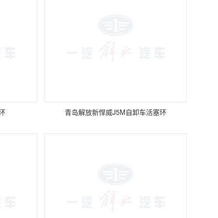
环
青岛解放新悍威J5M自卸车活塞环