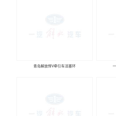
青岛解放悍V牵引车活塞环
一