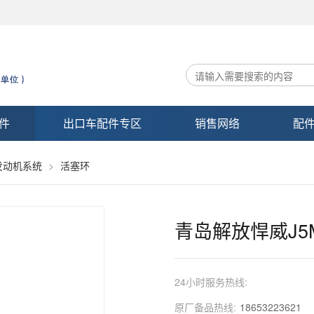
件
出口车配件专区
销售网络
配
发动机系统
>
活塞环
青岛解放悍威J
24小时服务热线:
原厂备品热线:
18653223621