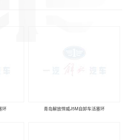
塞环
青岛解放悍威J5M自卸车活塞环