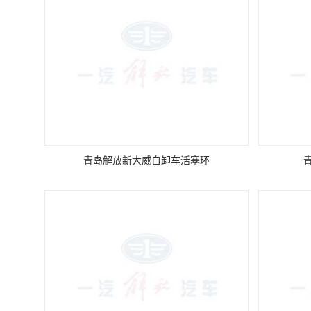
青岛解放新大威自卸车活塞环