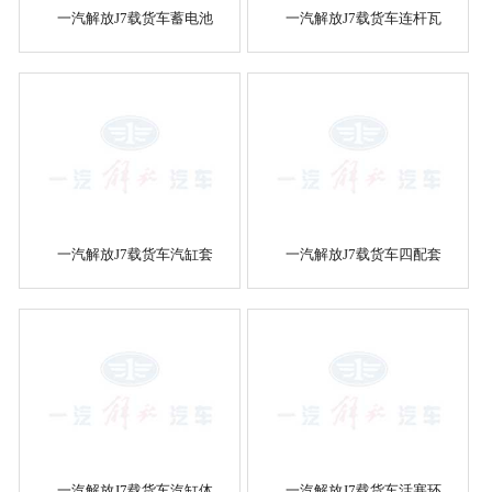
一汽解放J7载货车蓄电池
一汽解放J7载货车连杆瓦
一汽解放J7载货车汽缸套
一汽解放J7载货车四配套
一汽解放J7载货车汽缸体
一汽解放J7载货车活塞环