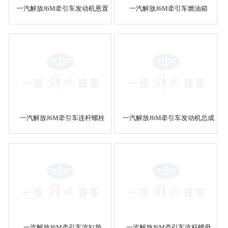
一汽解放J6M牵引车发动机悬置
一汽解放J6M牵引车燃油箱
一汽解放J6M牵引车连杆螺栓
一汽解放J6M牵引车发动机总成
一汽解放J6M牵引车汽缸垫
一汽解放J6M牵引车连杆螺母