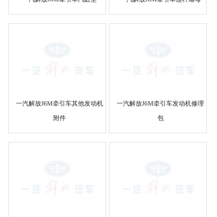
一汽解放J6M牵引车其他发动机
一汽解放J6M牵引车发动机修理
附件
包