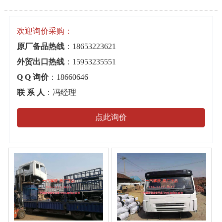
欢迎询价采购：
原厂备品热线
：18653223621
外贸出口热线
：15953235551
Q Q 询价
：18660646
联 系 人
：冯经理
点此询价