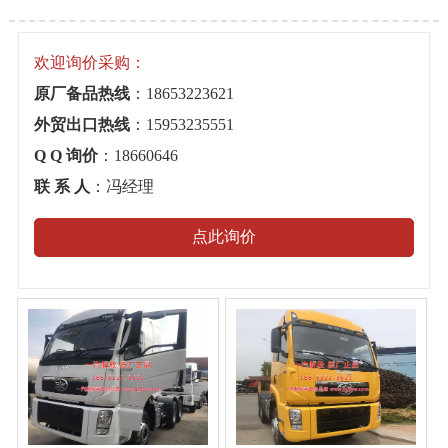
欢迎询价采购：
原厂备品热线
：18653223621
外贸出口热线
：15953235551
Q Q 询价
：18660646
联 系 人
：冯经理
点此询价