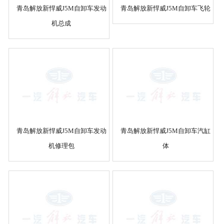
青岛解放新悍威J5M自卸车发动
青岛解放新悍威J5M自卸车飞轮
机总成
青岛解放新悍威J5M自卸车发动
青岛解放新悍威J5M自卸车汽缸
机修理包
体